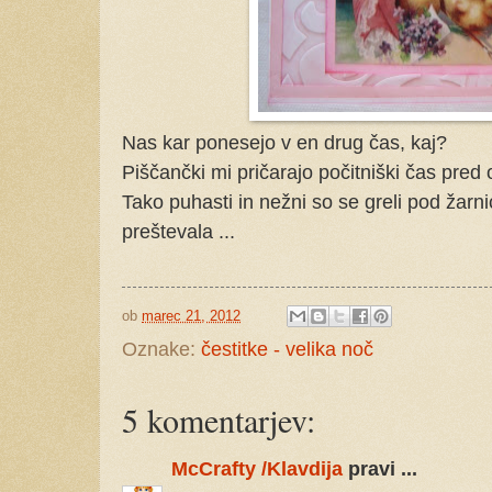
Nas kar ponesejo v en drug čas, kaj?
Piščančki mi pričarajo počitniški čas pred o
Tako puhasti in nežni so se greli pod žarnic
preštevala ...
ob
marec 21, 2012
Oznake:
čestitke - velika noč
5 komentarjev:
McCrafty /Klavdija
pravi ...