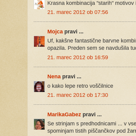
Krasna kombinacija "starih" motivov i
21. marec 2012 ob 07:56
Mojca
pravi ...
Uf, kakšne fantastične barvne kombin
opazila. Preden sem se navdušila tud
21. marec 2012 ob 16:59
Nena
pravi ...
o kako lepe retro voščilnice
21. marec 2012 ob 17:30
MarikaGabez
pravi ...
Se strinjam s predhodnicami ... v vse
spominjam tistih piščančkov pod žarn