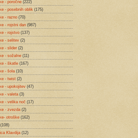
tke - poročne
(222)
ke - posebnih oblik
(175)
ke - razno
(70)
ke - rojstni dan
(987)
ke - rojstvo
(137)
ke - selitev
(2)
ke - slider
(2)
tke - sožalne
(11)
ke - škatle
(167)
ke - šola
(10)
ke - twist
(2)
ke - upokojitev
(47)
ke - valeta
(3)
ke - velika noč
(17)
tke - zvezda
(2)
tke- otroške
(162)
(108)
ica Klavdija
(12)