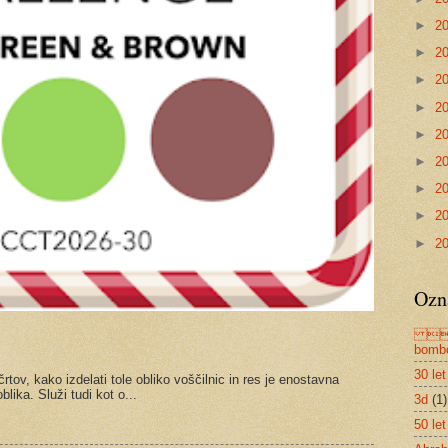
►
2
►
2
►
2
►
2
►
2
►
2
►
2
►
2
►
2
Ozn
n
bom
30 let
tov, kako izdelati tole obliko voščilnic in res je enostavna
lika. Služi tudi kot o...
3d
(1)
50 let