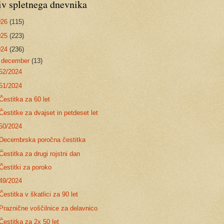
iv spletnega dnevnika
026
(115)
025
(223)
024
(236)
▼
december
(13)
52/2024
51/2024
Čestitka za 60 let
Čestitke za dvajset in petdeset let
50/2024
Decembrska poročna čestitka
Čestitka za drugi rojstni dan
Čestitki za poroko
49/2024
Čestitka v škatlici za 90 let
Praznične voščilnice za delavnico
Čestitka za 2x 50 let