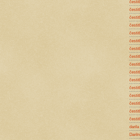
česti
čestit
čestit
čestit
čestit
čestit
čestit
česti
čestit
čestit
čestit
čestit
čestit
čestit
česti
česti
darila
Dariln