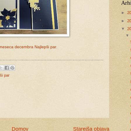
Arh
►
2
►
2
▼
2
 meseca decembra Najlepši par.
ši par
Domov
Starejša objava