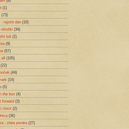
ham
(8)
t
(1)
m
(73)
- rojstni dan
(10)
-otroški
(34)
lni tuš
(2)
žma
(9)
ke
(57)
 all
(105)
(22)
onček
(44)
mark
(14)
e
(5)
in the box
(4)
it forward
(3)
 o clock
(2)
lnica
(36)
ka - zlata poroka
(27)