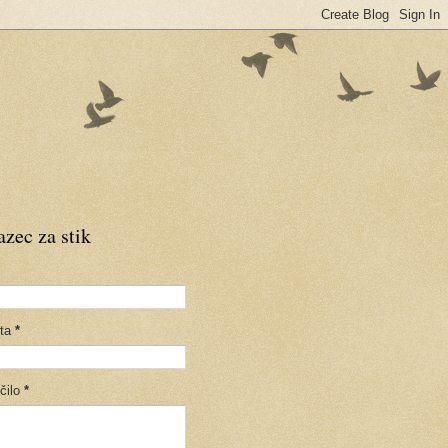
zec za stik
šta
*
čilo
*