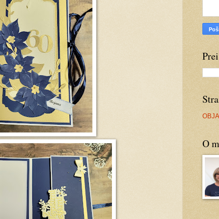
Prei
Stra
OBJ
O m