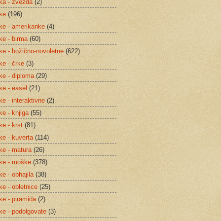
tka - zvezda
(2)
tke
(196)
tke - amerikanke
(4)
ke - birma
(60)
tke - božično-novoletne
(622)
ke - črke
(3)
tke - diploma
(29)
ke - easel
(21)
ke - interaktivne
(2)
ke - knjiga
(55)
ke - krst
(81)
ke - kuverta
(114)
tke - matura
(26)
tke - moške
(378)
ke - obhajila
(38)
ke - obletnice
(25)
ke - piramida
(2)
tke - podolgovate
(3)