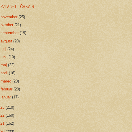
IZZIV #61 - ČRKA S
►
november
(25)
►
oktober
(21)
►
september
(19)
►
avgust
(20)
►
julij
(24)
►
junij
(19)
►
maj
(22)
►
april
(16)
►
marec
(20)
►
februar
(20)
►
januar
(17)
023
(210)
022
(160)
021
(162)
020
(203)