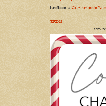
Naročite se na:
Objavi komentarje (Atom
32/2026
Rjavo, zeleno in rdečo barv