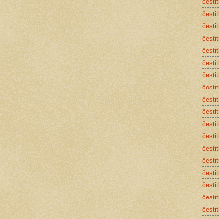
česti
česti
česti
čestit
česti
čestit
česti
čestit
čestit
čestit
čestit
čestit
česti
česti
čestit
čestit
čestit
česti