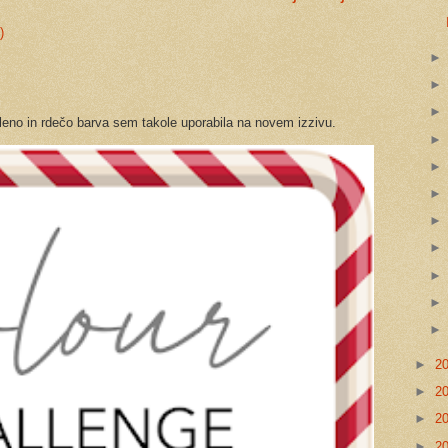
)
a sem takole uporabila na novem izzivu.
►
2
►
2
►
2
►
2