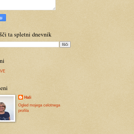
šči ta spletni dnevnik
ni
AVE
eni
Hali
Ogled mojega celotnega
profila