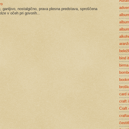
Abra
ro
adven
epo, ganljivo, nostalgično, prava plesna predstava, sproščena
lze v očeh pri govorih...
albu
album 
album
alkoho
aran
belež
bind it
birma
bomb
book
brošk
card 
craft 
Craft
crafta
čestit