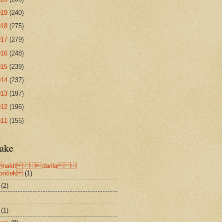
019
(240)
018
(275)
017
(279)
016
(248)
015
(239)
014
(237)
013
(197)
012
(196)
011
(155)
ake
akit darila 
bonček
(1)
(2)
(1)