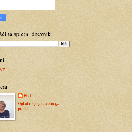
šči ta spletni dnevnik
ni
AVE
eni
Hali
Ogled mojega celotnega
profila