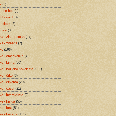
e
(5)
in the box
(4)
it forward
(3)
 o clock
(2)
lnica
(36)
ka - zlata poroka
(27)
tka - zvezda
(2)
tke
(196)
tke - amerikanke
(4)
ke - birma
(60)
tke - božično-novoletne
(621)
ke - črke
(3)
tke - diploma
(29)
ke - easel
(21)
ke - interaktivne
(2)
ke - knjiga
(55)
ke - krst
(81)
ke - kuverta
(114)