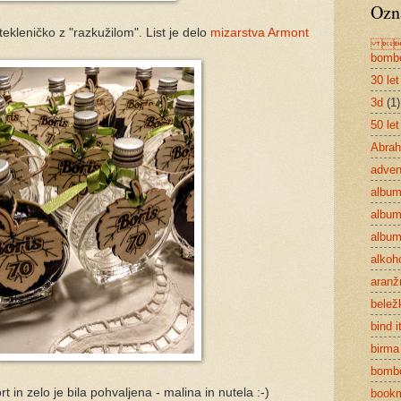
Ozn
tekleničko z "razkužilom". List je delo
mizarstva Armont
n
bom
30 let
3d
(1)
50 let
Abra
adven
albu
album 
album
alkoho
aran
belež
bind it
birma
bomb
rt in zelo je bila pohvaljena - malina in nutela :-)
book