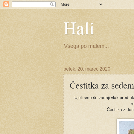
Hali
Vsega po malem...
petek, 20. marec 2020
Čestitka za sedem
Ujeli smo še zadnji vlak pred u
r
Čestitka z dena