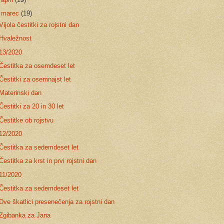
▼
marec
(19)
Vijola čestitki za rojstni dan
Hvaležnost
13/2020
Čestitka za osemdeset let
Čestitki za osemnajst let
Materinski dan
Čestitki za 20 in 30 let
Čestitke ob rojstvu
12/2020
Čestitka za sedemdeset let
Čestitka za krst in prvi rojstni dan
11/2020
Čestitka za sedemdeset let
Dve škatlici presenečenja za rojstni dan
Zgibanka za Jana