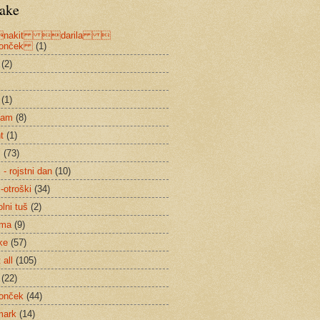
ake
akit darila 
bonček
(1)
(2)
(1)
ham
(8)
t
(1)
m
(73)
- rojstni dan
(10)
-otroški
(34)
lni tuš
(2)
žma
(9)
ke
(57)
 all
(105)
(22)
onček
(44)
mark
(14)