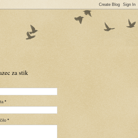
zec za stik
šta
*
čilo
*