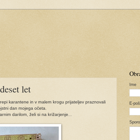
Obra
Ime
deset let
krepi karantene in v malem krogu prijateljev praznovali
E-po
ojstni dan mojega očeta.
rnim darilom, želi si na križarjenje...
Sporo