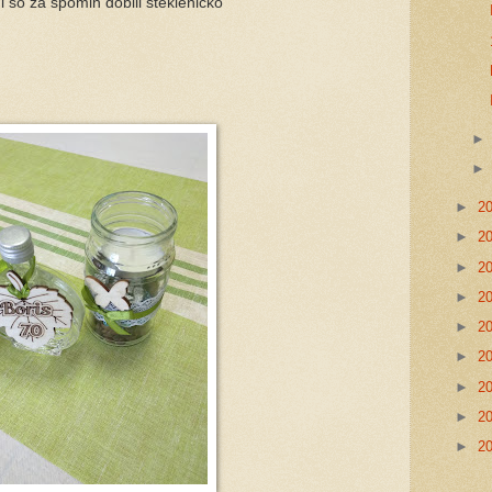
ni so za spomin dobili stekleničko
►
2
►
2
►
2
►
2
►
2
►
2
►
2
►
2
►
2