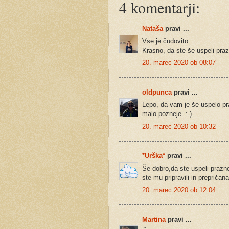
4 komentarji:
Nataša
pravi ...
Vse je čudovito.
Krasno, da ste še uspeli praz
20. marec 2020 ob 08:07
oldpunca
pravi ...
Lepo, da vam je še uspelo praz
malo pozneje. :-)
20. marec 2020 ob 10:32
*Urška*
pravi ...
Še dobro,da ste uspeli prazn
ste mu pripravili in prepriča
20. marec 2020 ob 12:04
Martina
pravi ...