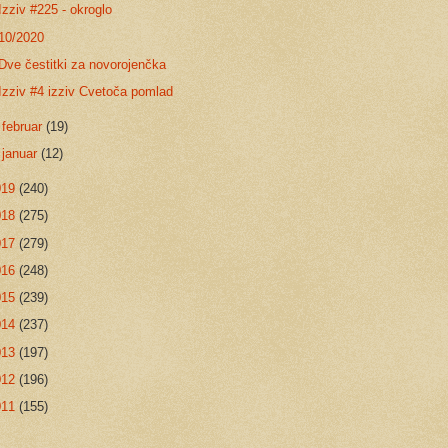
Izziv #225 - okroglo
10/2020
Dve čestitki za novorojenčka
Izziv #4 izziv Cvetoča pomlad
►
februar
(19)
►
januar
(12)
019
(240)
018
(275)
017
(279)
016
(248)
015
(239)
014
(237)
013
(197)
012
(196)
011
(155)