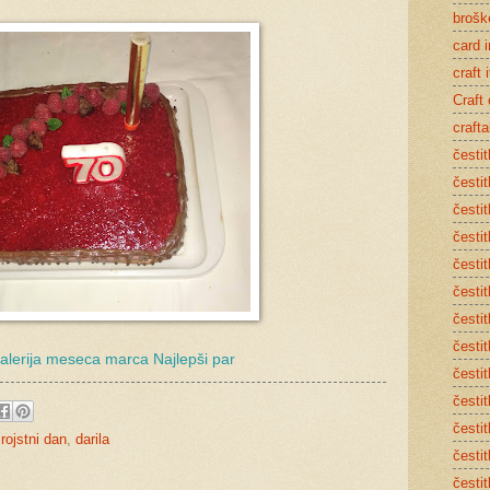
brošk
card 
craft 
Craft
crafta
čestit
česti
česti
česti
čestit
česti
čestit
česti
alerija meseca marca Najlepši par
čestit
čestit
čestit
 rojstni dan
,
darila
čestit
čestit