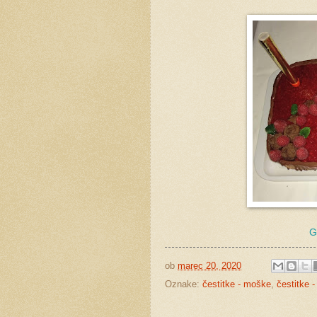
G
ob
marec 20, 2020
Oznake:
čestitke - moške
,
čestitke -