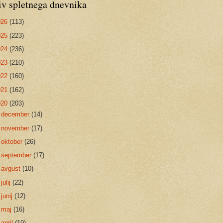
iv spletnega dnevnika
026
(113)
025
(223)
024
(236)
023
(210)
022
(160)
021
(162)
020
(203)
►
december
(14)
►
november
(17)
►
oktober
(26)
►
september
(17)
►
avgust
(10)
►
julij
(22)
►
junij
(12)
►
maj
(16)
►
april
(19)