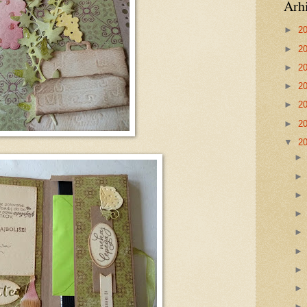
Arh
►
2
►
2
►
2
►
2
►
2
►
2
▼
2