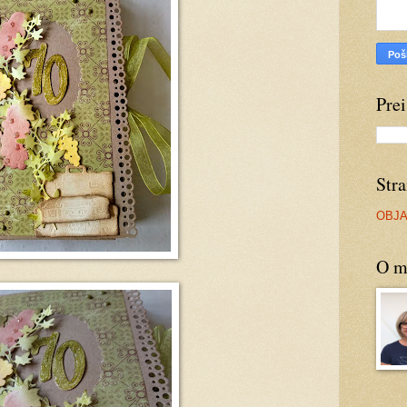
Prei
Stra
OBJ
O m