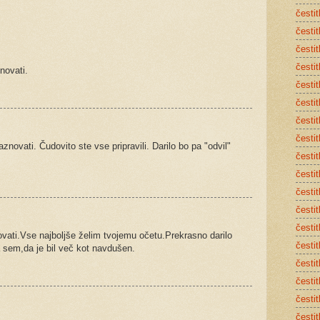
česti
česti
čestit
čestit
novati.
čestit
česti
česti
čestit
novati. Čudovito ste vse pripravili. Darilo bo pa "odvil"
čestit
čestit
čestit
čestit
čestit
ovati.Vse najboljše želim tvojemu očetu.Prekrasno darilo
česti
na sem,da je bil več kot navdušen.
čestit
čestit
čestit
čestit