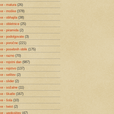
tke - matura
(26)
tke - moške
(378)
ke - obhajila
(38)
ke - obletnice
(25)
ke - piramida
(2)
tke - podolgovate
(3)
tke - poročne
(221)
ke - posebnih oblik
(175)
ke - razno
(70)
ke - rojstni dan
(987)
ke - rojstvo
(137)
ke - selitev
(2)
ke - slider
(2)
tke - sožalne
(11)
ke - škatle
(167)
ke - šola
(10)
ke - twist
(2)
ke - upokojitev
(47)