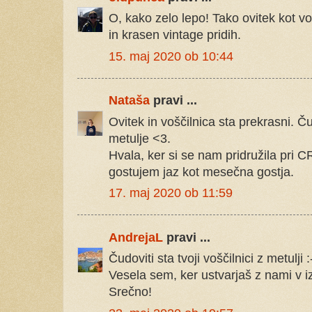
O, kako zelo lepo! Tako ovitek kot vo
in krasen vintage pridih.
15. maj 2020 ob 10:44
Nataša
pravi ...
Ovitek in voščilnica sta prekrasni. Č
metulje <3.
Hvala, ker si se nam pridružila pri C
gostujem jaz kot mesečna gostja.
17. maj 2020 ob 11:59
AndrejaL
pravi ...
Čudoviti sta tvoji voščilnici z metulji :
Vesela sem, ker ustvarjaš z nami v 
Srečno!