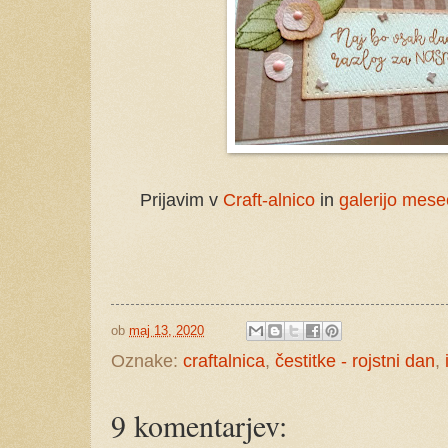
Prijavim v
Craft-alnico
in
galerijo mes
ob
maj 13, 2020
Oznake:
craftalnica
,
čestitke - rojstni dan
,
9 komentarjev: