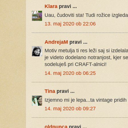
Klara
pravi ...
Uau, čudoviti sta! Tudi rožice izgleda
13. maj 2020 ob 22:06
AndrejaM
pravi ...
Motiv metulja ti res leži saj si izdela
je videto dodelano notranjost, kjer s
sodeluješ pri CRAFT-alnici!
14. maj 2020 ob 06:25
Tina
pravi ...
Izjemno mi je lepa...ta vintage pridih
14. maj 2020 ob 09:27
oldpunca
pravi ...