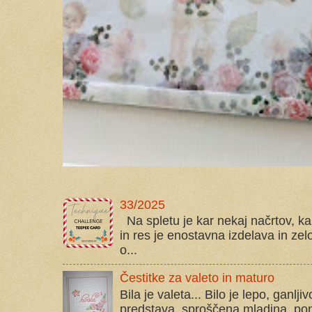
33/2025
Na spletu je kar nekaj načrtov, kak
in res je enostavna izdelava in zelo
o...
Čestitke za valeto in maturo
Bila je valeta... Bilo je lepo, ganlj
predstava, sproščena mladina, pono