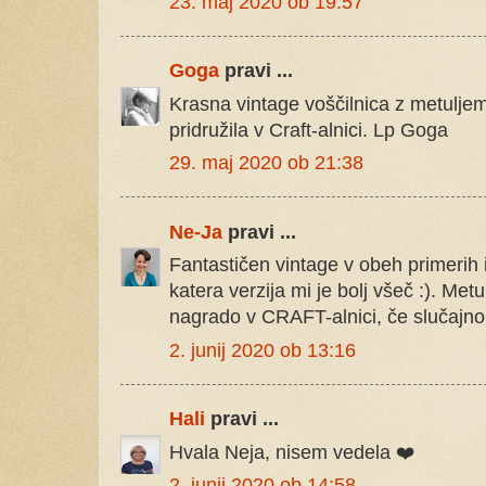
23. maj 2020 ob 19:57
Goga
pravi ...
Krasna vintage voščilnica z metulje
pridružila v Craft-alnici. Lp Goga
29. maj 2020 ob 21:38
Ne-Ja
pravi ...
Fantastičen vintage v obeh primerih i
katera verzija mi je bolj všeč :). Metu
nagrado v CRAFT-alnici, če slučajno 
2. junij 2020 ob 13:16
Hali
pravi ...
Hvala Neja, nisem vedela ❤️
2. junij 2020 ob 14:58